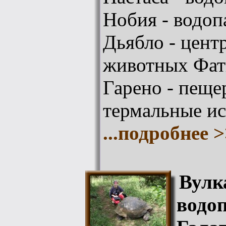
Нобия - водоп
Дьябло - цент
животных Фат
Гарено - пеще
термальные ис
...подробнее 
Вулк
водо