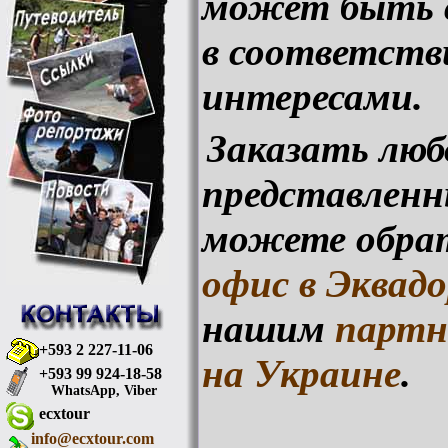
может быть 
в соответств
интересами.
Заказать люб
представленн
можете обра
офис в Эквадо
нашим
партн
+593 2 227-11-06
на Украине
.
+593 99 924-18-58
WhatsApp, Viber
ecxtour
info@ecxtour.com