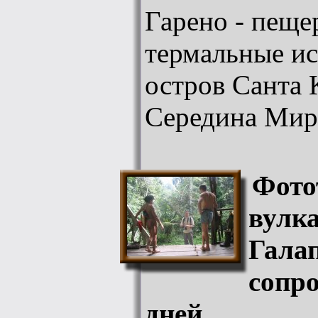
Гарено - пеще
термальные ис
остров Санта 
Середина Мир
Фото
вулк
Гала
сопр
дней