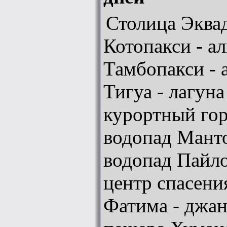
Столица Эквад
Котопакси - а
Тамбопакси - 
Тигуа - лагуна
курортный гор
водопад Манто
водопад Пайло
центр спасен
Фатима - джан