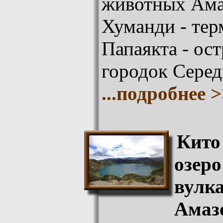
животных Ама
Хуманди - тер
Папаякта - ост
городок Сере
...подробнее 
Кито
озеро
вулк
Амазо