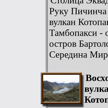
Столица Эквад
Руку Пичинча 
вулкан Котопа
Тамбопакси - 
остров Бартол
Середина Мир
Восх
вулк
Кото