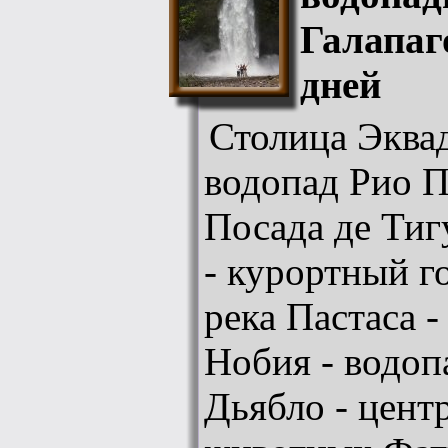
Галапаг
дней
Столица Эквад
водопад Рио П
Посада де Тиг
- курортный г
река Пастаса 
Нобия - водоп
Дьябло - цент