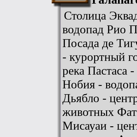
Столица Эквад
водопад Рио П
Посада де Тиг
- курортный г
река Пастаса 
Нобия - водоп
Дьябло - цент
животных Фат
Мисауаи - цен