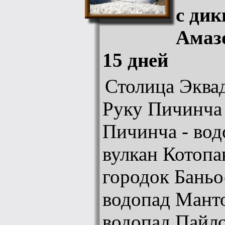
с ди
Амаз
15 дней
Столица Эквад
Руку Пичинча 
Пичинча - вод
вулкан Котопа
городок Баньос
водопад Манто
водопад Пайло