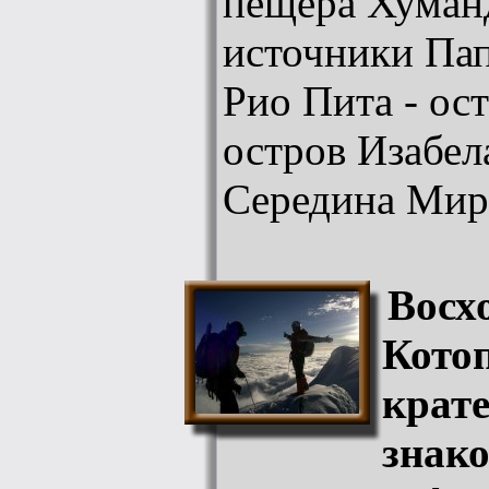
пещера Хуман
источники Пап
Рио Пита - ос
остров Изабел
Середина Мир
Восх
Котоп
крате
знако