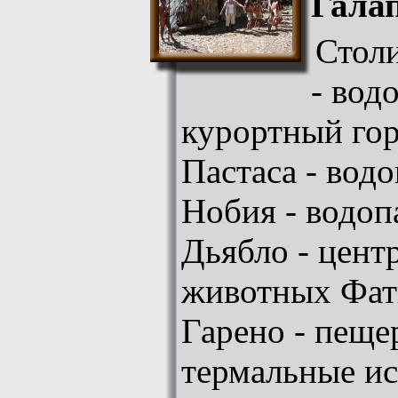
Галап
Стол
- вод
курортный гор
Пастаса - вод
Нобия - водоп
Дьябло - цент
животных Фат
Гарено - пеще
термальные ис