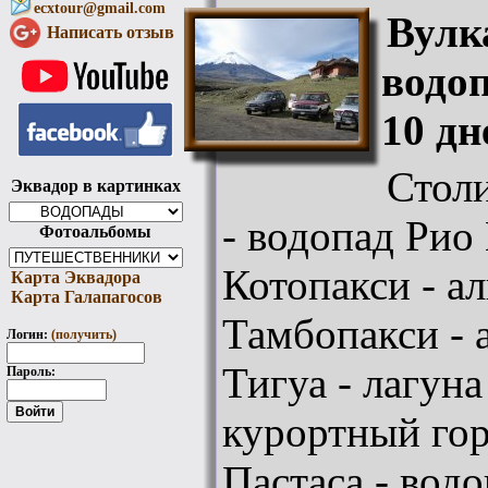
ecxtour@gmail.com
Вулк
Написать отзыв
водо
10 дн
Стол
Эквадор в картинках
- водопад Рио 
Фотоальбомы
Котопакси - а
Карта Эквадора
Карта Галапагосов
Тамбопакси - 
Логин:
(получить)
Тигуа - лагуна
Пароль:
курортный гор
Пастаса - вод