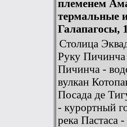
племенем Ам
термальные и
Галапагосы, 
Столица Эквад
Руку Пичинча 
Пичинча - вод
вулкан Котопа
Посада де Тиг
- курортный г
река Пастаса 