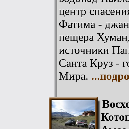
центр спасен
Фатима - джан
пещера Хуман
источники Пап
Санта Круз - 
Мира.
...подр
Восх
Кото