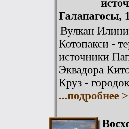
источ
Галапагосы, 
Вулкан Илинис
Котопакси - т
источники Пап
Эквадора Кито
Круз - городо
...подробнее 
Восх