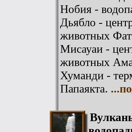
Нобия - водоп
Дьябло - цент
животных Фат
Мисауаи - цен
животных Ама
Хуманди - тер
Папаякта.
...
Вулканы
водопад