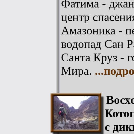
Фатима - джан
центр спасен
Амазоника - п
водопад Сан Р
Санта Круз - 
Мира.
...подр
Восх
Котоп
с ди