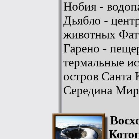
Нобия - водоп
Дьябло - цент
животных Фат
Гарено - пеще
термальные ис
остров Санта 
Середина Мир
Восх
Котоп