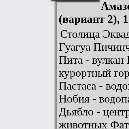
Амаз
(вариант 2), 
Столица Эквад
Гуагуа Пичинч
Пита - вулкан 
курортный гор
Пастаса - вод
Нобия - водоп
Дьябло - цент
животных Фат