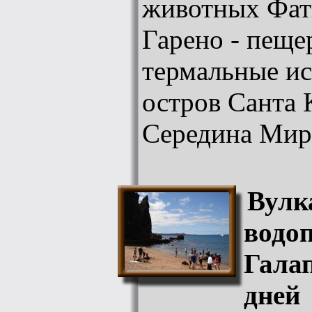
животных Фат
Гарено - пеще
термальные ис
остров Санта 
Середина Мир
Вулк
водо
Галап
дней