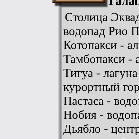
Галап
Столица Эквад
водопад Рио П
Котопакси - а
Тамбопакси - 
Тигуа - лагуна
курортный гор
Пастаса - вод
Нобия - водоп
Дьябло - цент