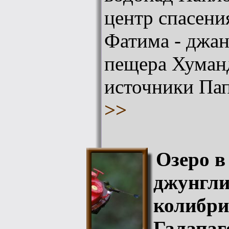
центр спасен
Фатима - джан
пещера Хуман
источники Па
>>
Озеро в
джунгли
колибри
Галапаг