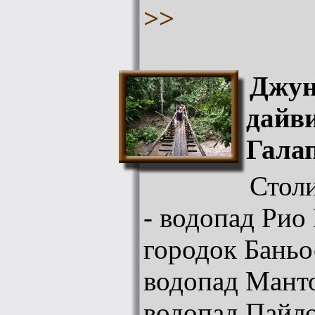
>>
Джун
дайв
Галап
Стол
- водопад Рио
городок Баньос
водопад Манто
водопад Пайло