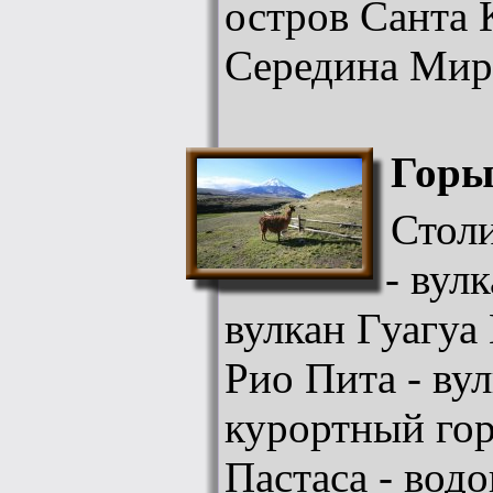
остров Санта 
Середина Мир
Горы
Стол
- вул
вулкан Гуагуа
Рио Пита - вул
курортный гор
Пастаса - вод