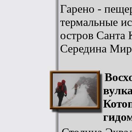
Гарено - пеще
термальные ис
остров Санта 
Середина Мир
Восх
вулк
Котоп
гидом