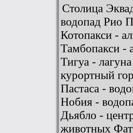
Столица Эквад
водопад Рио П
Котопакси - а
Тамбопакси - 
Тигуа - лагуна
курортный гор
Пастаса - вод
Нобия - водоп
Дьябло - цент
животных Фат