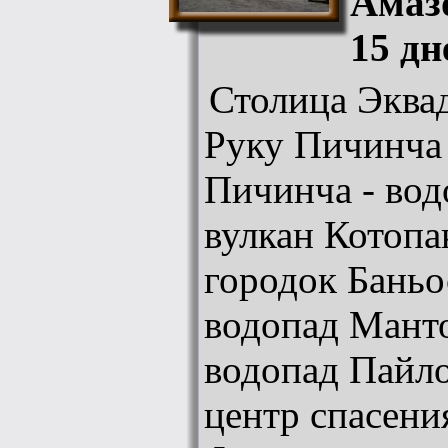
Амаз
15 дн
Столица Эквад
Руку Пичинча 
Пичинча - вод
вулкан Котопа
городок Баньос
водопад Манто
водопад Пайло
центр спасен