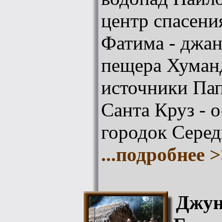
центр спасен
Фатима - джан
пещера Хуман
источники Пап
Санта Круз - о
городок Сере
...подробнее 
Джун