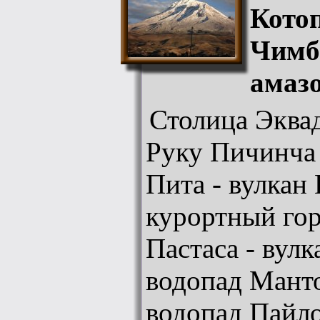
Кото
Чимб
амазо
Столица Эквад
Руку Пичинча 
Пита - вулкан 
курортный гор
Пастаса - вул
водопад Манто
водопад Пайло