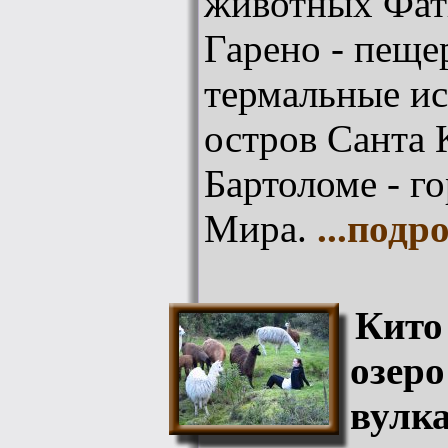
животных Фат
Гарено - пеще
термальные ис
остров Санта 
Бартоломе - г
Мира.
...подр
Кито
озеро
вулк