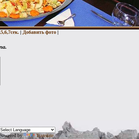
,
5,
6,
7сек.
|
Добавить фото
|
na.
Powered by
Translate