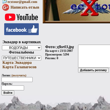
ecxtour@gmail.com
Написать отзыв
Эквадор в картинках
Фото:
yflor03.jpg
На карте с 23/11/2007
Фотоальбомы
Просмотров: 5294
Реплик: 0
Карта Эквадора
Карта Галапагосов
Логин:
(получить)
Пароль: