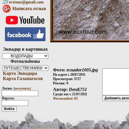
ecxtour@gmail.com
Написать отзыв
Эквадор в картинках
Фотоальбомы
Фото:
ecuador1005.jpg
Карта Эквадора
На карте с 28/07/2011
Карта Галапагосов
Просмотров: 3727
Реплик: 0
Логин:
(получить)
Автор:
DenK751
Среди нас с 21/07/2011
Пароль:
Фотоальбом: 85