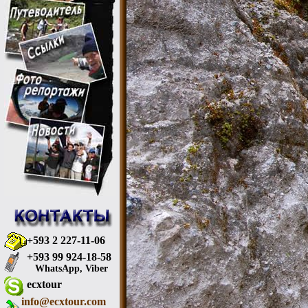
+593 2 227-11-06
+593 99 924-18-58
WhatsApp, Viber
ecxtour
info@ecxtour.com