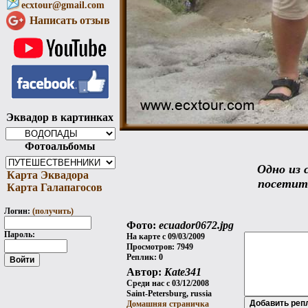
ecxtour@gmail.com
Написать отзыв
Эквадор в картинках
Фотоальбомы
Одно из 
Карта Эквадора
посетить
Карта Галапагосов
Логин:
(получить)
Фото:
ecuador0672.jpg
Пароль:
На карте с 09/03/2009
Просмотров: 7949
Реплик: 0
Автор:
Kate341
Среди нас с 03/12/2008
Saint-Petersburg, russia
Домашняя страничка