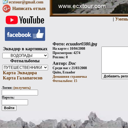
ecxtour@gmail.com
Написать отзыв
|
Умен
Фото:
ecuador0380.jpg
Эквадор в картинках
На карте с 10/04/2008
Просмотров: 4274
Реплик: 0
Фотоальбомы
Автор:
Doc
Среди нас с 21/03/2008
Карта Эквадора
Quito, Ecuador
Домашняя страничка
Карта Галапагосов
Фотоальбом: 15
Логин:
(получить)
Пароль: