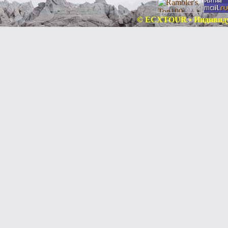
© ECXTOUR • Индивидуа