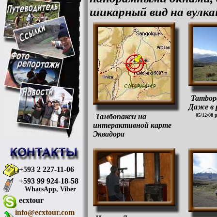
шикарный вид на вулка
Tambopa
Даже в 
Тамбопакси на
05/12/08 
интерактивной карте
Эквадора
+593 2 227-11-06
+593 99 924-18-58
WhatsApp, Viber
ecxtour
info@ecxtour.com