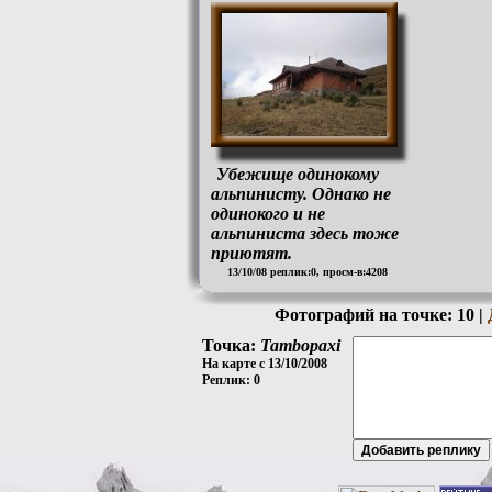
Убежище одинокому
альпинисту. Однако не
одинокого и не
альпиниста здесь тоже
приютят.
13/10/08 реплик:0, просм-в:4208
Фотографий на точке: 10 |
Точка:
Tambopaxi
На карте с 13/10/2008
Реплик: 0