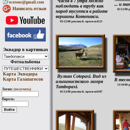
Часов в 7 утра можно
ecxtour@gmail.com
... и т
наблюдать в трубу как
Написать отзыв
05/12/08 
народ тусуется в райоте
вершины Котопакси.
05/12/08 реплик:0, просм-в:4121
Эквадор в картинках
Фотоальбомы
Карта Эквадора
Вулкан Cotopaxi. Вид из
Карта Галапагосов
В тесно
альпинистского лагеря
13/10/08 
Tambopaxi.
Логин:
(получить)
05/12/08 реплик:0, просм-в:6507
Пароль: