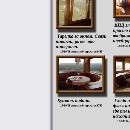
КПД эт
просто
воображ
Тарелка за окном. Связи
швейцар
никакой, разве что
интернет.
13/10/08 
13/10/08 реплик:0, просм-в:3445
Кушать подано.
Глядя 
флажки
13/10/08 реплик:0, просм-в:3743
где ты 
находищс
13/10/08 