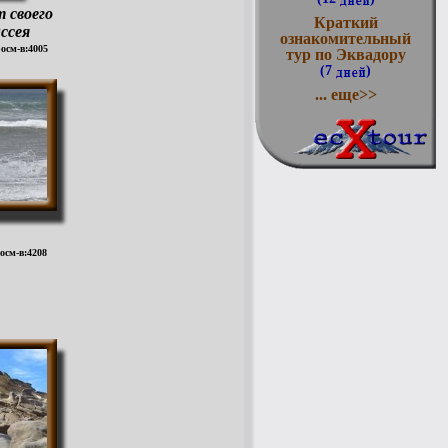
 своего
Краткий
ссея
ознакомительный
росм-в:4005
тур по Эквадору
(7
)
... еще>>
росм-в:4208