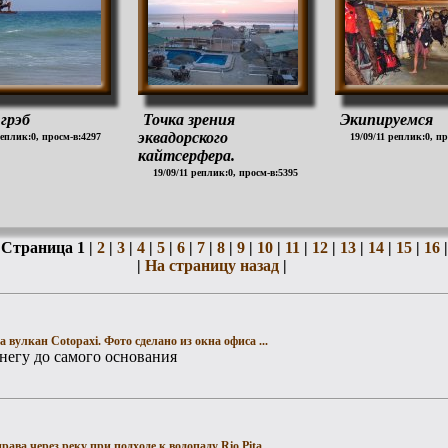
грэб
Точка зрения
Экипируемся
эквадорского
реплик:0, просм-в:4297
19/09/11 реплик:0, п
кайтсерфера.
19/09/11 реплик:0, просм-в:5395
 Страница 1 |
2
|
3
|
4
|
5
|
6
|
7
|
8
|
9
|
10
|
11
|
12
|
13
|
14
|
15
|
16
|
|
На страницу назад
|
а вулкан Cotopaxi. Фото сделано из окна офиса ...
снегу до самого основания
рава через реку при подходе к водопаду Rio Pita.