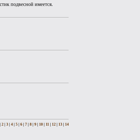
стик подвесной имеется.
|
2
|
3
|
4
|
5
|
6
|
7
|
8
|
9
|
10
|
11
|
12
|
13
|
14