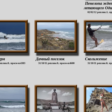
Пенелопа ждет
летающего Оди
02/02/12 реплик:1, п
урм
Дачный поселок
Скольжение
реплик:0, просм-в:4383
31/10/11 реплик:0, просм-в:4600
31/10/11 реплик:0, п