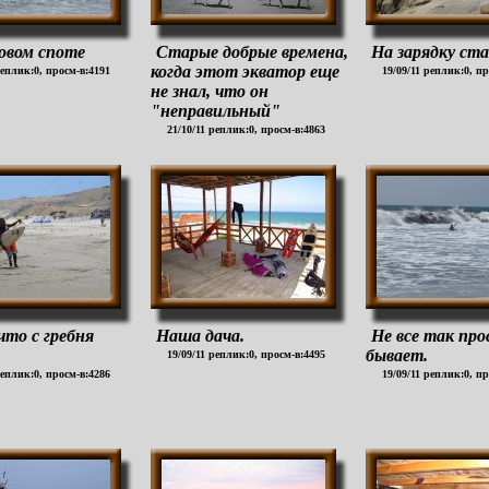
овом споте
Старые добрые времена,
На зарядку ста
когда этот экватор еще
реплик:0, просм-в:4191
19/09/11 реплик:0, п
не знал, что он
"неправильный"
21/10/11 реплик:0, просм-в:4863
что с гребня
Наша дача.
Не все так про
бывает.
19/09/11 реплик:0, просм-в:4495
реплик:0, просм-в:4286
19/09/11 реплик:0, п