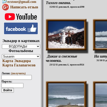
ecxtour@gmail.com
Тихого океана.
Написать отзыв
15/03/15 реплик:0, просм-в:4390
Эквадор в картинках
Фотоальбомы
Дикие и снежные
На шт
человеки.
Карта Эквадора
31/10/11 
Карта Галапагосов
23/12/11 реплик:1, просм-в:4924
Логин:
(получить)
Пароль: