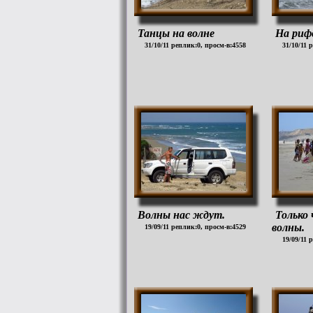
Танцы на волне
На риф
31/10/11 реплик:0, просм-в:4558
31/10/11 
Волны нас ждут.
Только 
волны.
19/09/11 реплик:0, просм-в:4529
19/09/11 