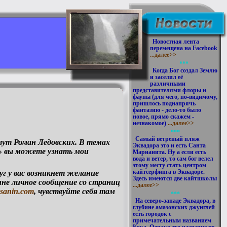
Новостная лента
перемещена на Facebook
...далее>>
***
Когда Бог создал Землю
и заселил её
различными
представителями флоры и
фауны (для чего, по-видимому,
пришлось поднапрячь
фантазию - дело-то было
новое, прямо скажем -
незнакомое)
...далее>>
***
Самый ветреный пляж
вут Роман Ледовских. В темах
Эквадора это и есть Санта
n» вы можете узнать мои
Марианита. Ну а если есть
вода и ветер, то сам бог велел
этому месту стать центром
кайтсерфинга в Эквадоре.
руг у вас возникнет желание
Здесь имеются две кайтшколы
 мне личное сообщение со страниц
...далее>>
usanin.com
, чувствуйте себя там
***
На северо-западе Эквадора, в
глубине амазонских джунглей
есть городок с
примечательным названием