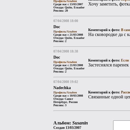
Профиль/Альбом
Хочу заметить, фотк
Среди нас с 13/03/2007
Откуда: Quito, Ecuador
Реплик: 20
07/04/2008 18:00
Doc
Коментарий к фото:
В сам
Профиль/Альбом
На сковородке да с 
Среди нас с 21/03/2008
Откуда: Quito, Ecuador
Реплик: 2
07/04/2008 18:38
Doc
Коментарий к фото:
Если 
Профиль/Альбом
Застеснялся паренек
Среди нас с 21/03/2008
Откуда: Quito, Ecuador
Реплик: 2
07/04/2008 19:02
Nadechka
Коментарий к фото:
Рассв
Профиль/Альбом
Среди нас с 10/03/2008
Связанные одной цеп
Откуда: Санкт
Петербург, Россия
Реплик: 3
Альбом:
Susanin
Создан 13/03/2007