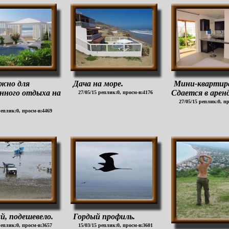
жно для
Дача на море.
Мини-квартира
нного отдыха на
Сдается в аренд
27/05/15 реплик:0, просм-в:4176
27/05/15 реплик:0, п
реплик:0, просм-в:4469
й, подешевело.
Гордый профиль.
реплик:0, просм-в:3657
15/03/15 реплик:0, просм-в:3601