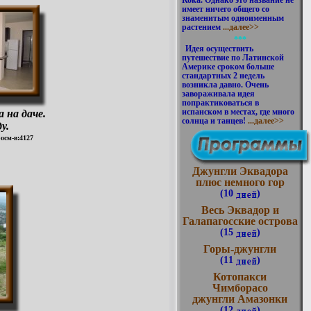
Кока. Однако это название не
имеет ничего общего со
знаменитым одноименным
растением
...далее>>
***
Идея осуществить
путешествие по Латинской
Америке сроком больше
стандартных 2 недель
возникла давно. Очень
завораживала идея
попрактиковаться в
испанском в местах, где много
 на даче.
солнца и танцев!
...далее>>
у.
росм-в:4127
Джунгли Эквадора
плюс немного гор
(10
)
Весь Эквадор и
Галапагосские острова
(15
)
Горы-джунгли
(11
)
Котопакси
Чимборасо
джунгли Амазонки
(12
)