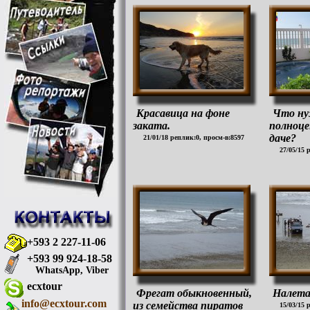
Красавица на фоне
Что ну
заката.
полноце
даче?
21/01/18 реплик:0, просм-в:8597
27/05/15 
+593 2 227-11-06
+593 99 924-18-58
WhatsApp, Viber
ecxtour
Фрегат обыкновенный,
Налета
info@ecxtour.com
из семейства пиратов
15/03/15 