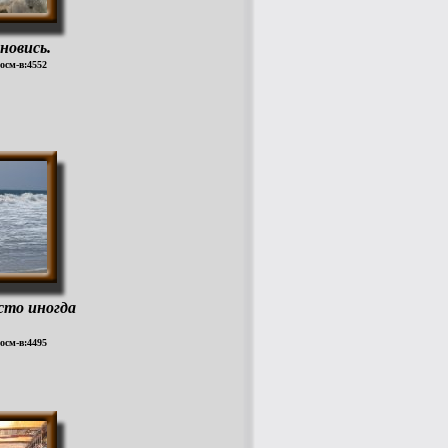
новись.
росм-в:4552
сто иногда
росм-в:4495