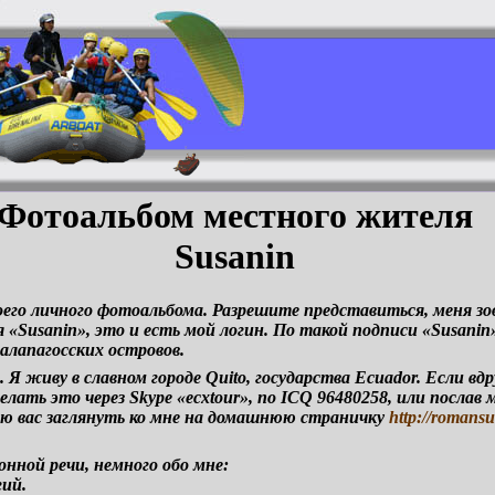
Фотоальбом местного жителя
Susanin
его личного фотоальбома. Разрешите представиться, меня зо
«Susanin», это и есть мой логин. По такой подписи «Susani
алапагосских островов.
 Я живу в славном городе Quito, государства Ecuador. Если вд
елать это через Skype «ecxtour», по ICQ 96480258, или послав
аю вас заглянуть ко мне на домашнюю страничку
http://romans
онной речи, немного обо мне:
гий.