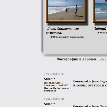
Дети дошкольного
Задний 
возраста.
19/09/11 
19/09/11 реплик:0, просм-в:4258
Фотографий в альбоме: 539 |
27/03/2008 22:30
Susanin
Коментарий к фото:
Вид н
Профиль/Альбом
А сейчас эта гора в 
Среди нас с 13/03/2007
Откуда: Quito, Ecuador
Реплик: 20
05/04/2008 02:01
Susanin
Коментарий к фото:
Переп